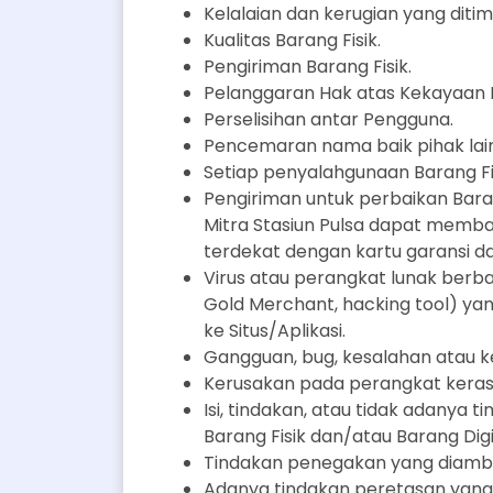
Kelalaian dan kerugian yang diti
Kualitas Barang Fisik.
Pengiriman Barang Fisik.
Pelanggaran Hak atas Kekayaan I
Perselisihan antar Pengguna.
Pencemaran nama baik pihak lain
Setiap penyalahgunaan Barang Fisi
Pengiriman untuk perbaikan Baran
Mitra Stasiun Pulsa dapat memba
terdekat dengan kartu garansi d
Virus atau perangkat lunak berbah
Gold Merchant, hacking tool) y
ke Situs/Aplikasi.
Gangguan, bug, kesalahan atau k
Kerusakan pada perangkat keras 
Isi, tindakan, atau tidak adanya 
Barang Fisik dan/atau Barang Digi
Tindakan penegakan yang diamb
Adanya tindakan peretasan yang 