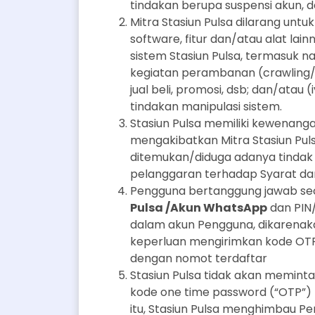
tindakan berupa suspensi akun, 
Mitra Stasiun Pulsa dilarang un
software, fitur dan/atau alat la
sistem Stasiun Pulsa, termasuk na
kegiatan perambanan (crawling/sc
jual beli, promosi, dsb; dan/atau (
tindakan manipulasi sistem.
Stasiun Pulsa memiliki kewenang
mengakibatkan Mitra Stasiun Pul
ditemukan/diduga adanya tindak
pelanggaran terhadap Syarat dan
Pengguna bertanggung jawab sec
Pulsa /Akun WhatsApp
dan PIN/
dalam akun Pengguna, dikarenak
keperluan mengirimkan kode O
dengan nomot terdaftar
Stasiun Pulsa tidak akan memint
kode one time password (“OTP”) 
itu, Stasiun Pulsa menghimbau 