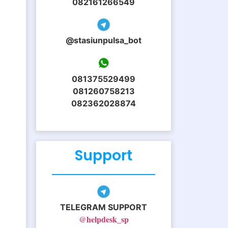
082161266549
@stasiunpulsa_bot
081375529499
081260758213
082362028874
Support
TELEGRAM SUPPORT
@helpdesk_sp